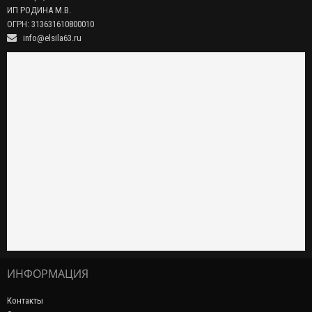
ИП РОДИНА М.В.
ОГРН: 313631610800010
info@elsila63.ru
ИНФОРМАЦИЯ
Контакты