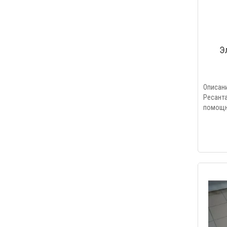
Э
Описа
Ресант
помощни