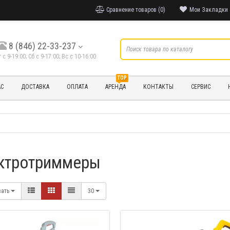
Сравнение товаров (0)
Мои Закладки 
8 (846) 22-33-237
т с 9-19:00; Cб с 9-17:00; Вс с 10-16:00
TOP
АС
ДОСТАВКА
ОПЛАТА
АРЕНДА
КОНТАКТЫ
СЕРВИС
ктротриммеры
вать
30
БЫСТРЫЙ ПРОС