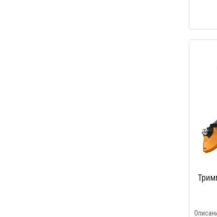
Трим
Описан