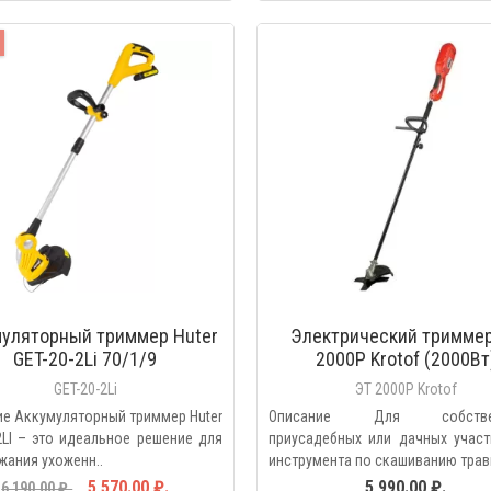
БЫСТРЫЙ ПРОС
уляторный триммер Huter
Электрический тримме
GET-20-2Li 70/1/9
2000Р Krotof (2000Вт
GET-20-2Li
ЭТ 2000Р Krotof
е Аккумуляторный триммер Huter
Описание Для собствен
2LI – это идеальное решение для
приусадебных или дачных участ
ания ухоженн..
инструмента по скашиванию трав
5 570.00 ₽.
5 990.00 ₽.
6 190.00 ₽.