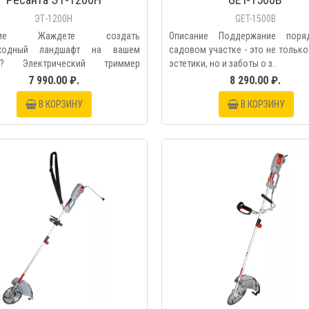
ЭТ-1200Н
GET-1500B
ание Жаждете создать
Описание Поддержание поря
сходный ландшафт на вашем
садовом участке - это не тольк
ке? Электрический триммер
эстетики, но и заботы о з..
 Э..
7 990.00 ₽.
8 290.00 ₽.
В КОРЗИНУ
В КОРЗИНУ
БЫСТРЫЙ ПРОС