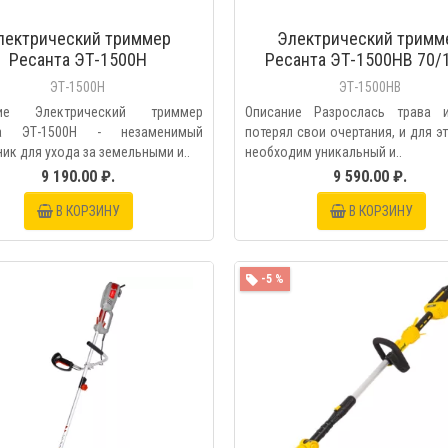
лектрический триммер
Электрический тримм
Ресанта ЭТ-1500Н
Ресанта ЭТ-1500НВ 70/
ЭТ-1500Н
ЭТ-1500НВ
ние Электрический триммер
Описание Разрослась трава 
та ЭТ-1500Н - незаменимый
потерял свои очертания, и для э
к для ухода за земельными и..
необходим уникальный и..
9 190.00 ₽.
9 590.00 ₽.
В КОРЗИНУ
В КОРЗИНУ
-5 %
БЫСТРЫЙ ПРОС