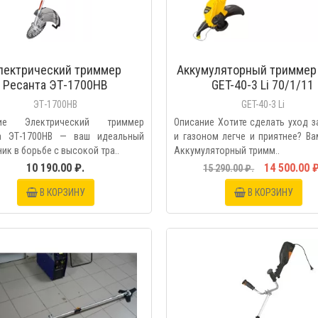
лектрический триммер
Аккумуляторный триммер
Ресанта ЭТ-1700НВ
GET-40-3 Li 70/1/11
ЭТ-1700НВ
GET-40-3 Li
ние Электрический триммер
Описание Хотите сделать уход 
а ЭТ-1700НВ — ваш идеальный
и газоном легче и приятнее? В
к в борьбе с высокой тра..
Аккумуляторный тримм..
10 190.00 ₽.
14 500.00 ₽
15 290.00 ₽.
В КОРЗИНУ
В КОРЗИНУ
БЫСТРЫЙ ПРОС