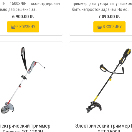
 TR 1500S/BH сконструирован
триммер для ухода за участко
ьно для решения за..
быть непростой задачей. Но ес..
6 900.00 ₽.
7 090.00 ₽.
В КОРЗИНУ
В КОРЗИНУ
БЫСТРЫЙ ПРОС
лектрический триммер
Электрический триммер 
Ресанта ЭТ-1200Н
GET-1500B