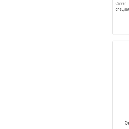
Carver
специал
Э