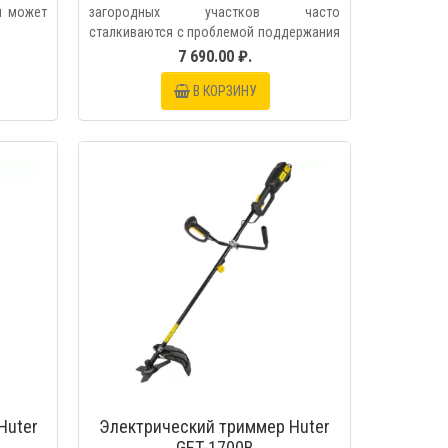
м может
загородных участков часто
сталкиваются с проблемой поддержания
порядк..
7 690.00 ₽.
В КОРЗИНУ
МОТР
БЫСТРЫЙ ПРОСМОТР
Huter
Электрический триммер Huter
GET-1700B