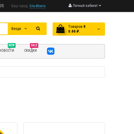
(0)
Личный кабинет
Ваш город:
Эль-Монте
Tоваров
0
Везде
0.00 ₽.
NEW
SALE
НОВОСТИ
СКИДКИ
МОТР
БЫСТРЫЙ ПРОСМОТР