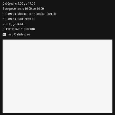
Суббота: с 9:00 до 17:00
Воскресенье: с 10:00 до 16:00
г. Самара, Московское шоссе 19км, 8а
г. Самара, Вольская 81
ИП РОДИНА М.В.
ОГРН: 313631610800010
info@elsila63.ru