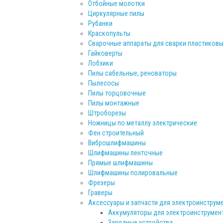
Отбойные молотки
Циркулярные пилы
Рубанки
Краскопульты
Сварочные аппараты для сварки пластиковы
Гайковерты
Лобзики
Пилы сабельные, реноваторы
Пылесосы
Пилы торцовочные
Пилы монтажные
Штроборезы
Ножницы по металлу электрические
Фен строительный
Виброшлифмашины
Шлифмашины ленточные
Прямые шлифмашины
Шлифмашины полировальные
Фрезеры
Граверы
Аксессуары и запчасти для электроинструм
Аккумуляторы для электроинструмен
Зарядные устройства