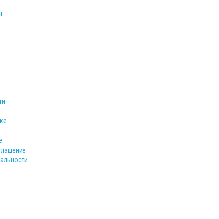
я
ти
ке
е
глашение
иальности