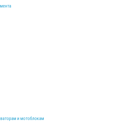
умента
иваторам и мотоблокам