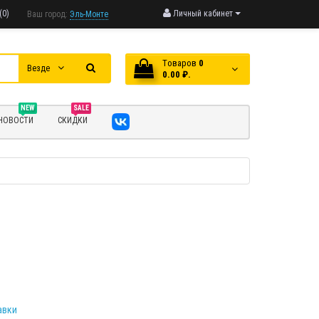
(0)
Личный кабинет
Ваш город:
Эль-Монте
Tоваров
0
Везде
0.00 ₽.
NEW
SALE
НОВОСТИ
СКИДКИ
авки