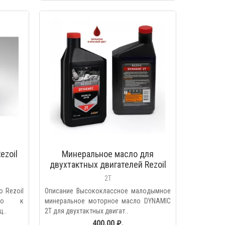
МОТР
БЫСТРЫЙ ПРОСМОТР
ezoil
Минеральное масло для
двухтактных двигателей Rezoil
DYNAMIC 2T
2T
 Rezoil
Описание Высококлассное малодымное
ано к
минеральное моторное масло DYNAMIC
..
2T для двухтактных двигат..
400.00 ₽.