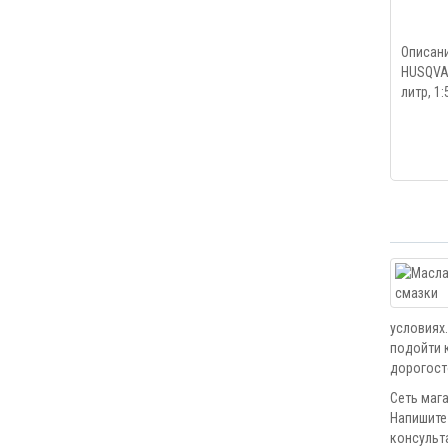
Описан
HUSQVAR
литр, 1
условиях
подойти 
дорогост
Сеть маг
Напишите
консульт