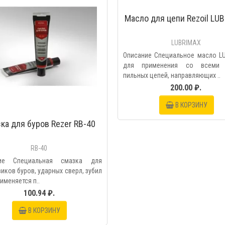
Масло для цепи Rezoil LU
LUBRIMAX
Описание Специальное масло L
для применения со всеми 
пильных цепей, направляющих ..
200.00 ₽.
В КОРЗИНУ
ка для буров Rezer RB-40
RB-40
ние Специальная смазка для
иков буров, ударных сверл, зубил
рименяется п..
100.94 ₽.
В КОРЗИНУ