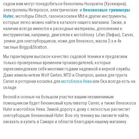
садом вам могут понадобиться бензопилы Husqvarna (Хускварна),
электропилы Интерскол, электрические и
бензиновые триммеры
Huter
, мотобуры Elitech, газонокосилки Mtd и другие инструменты,
которые легко можно найти в каталоге нашего магазина. Также, в
наличии всегда имеются и расходные материалы, дополнения к
инструментам, например, двигатели к мотоблоку Lifan (Лифан), Carver,
ремни для снегоуборщиков, ножи для бензокос, масла 2-х и 4х
тактные Briggs&Stratton.
Мы гарантируем высокое качество садовой техники и предлагаем
только проверенных временем производителей, которые
зарекомендовали себя многими годами надежной и верной службы.
Даже измельчители Wolf Garten, MTD и Champion, шнеки для грунта
Сarver и роторная косилка для
мотоблока Нева
или Ока всегда есть на
складе.
Весной и осенью на большом участке вашим незаменимым
помощником будет бензиновый культиватор Carver, а также бензокоса
Huter и мотоблок Нева. Зимой дорогу к дому с легкостью расчистит
снегоуборщик бензиновый Huter. Всю эту технику вы сможете найти,
заказать и купить в Самаре и области благодаря нашему магазину.