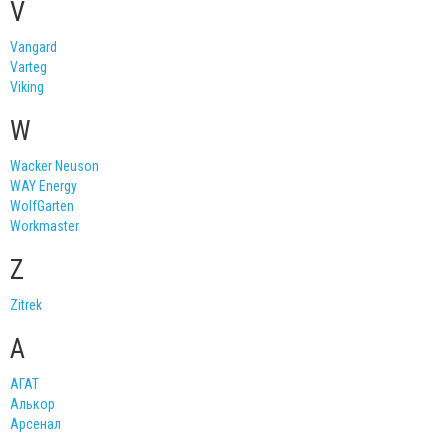
V
Vangard
Varteg
Viking
W
Wacker Neuson
WAY Energy
WolfGarten
Workmaster
Z
Zitrek
А
АГАТ
Алькор
Арсенал