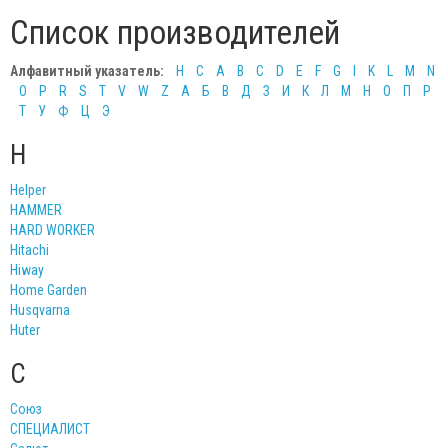
Список производителей
Алфавитный указатель:
H
С
A
B
C
D
E
F
G
I
K
L
M
N
O
P
R
S
T
V
W
Z
А
Б
В
Д
З
И
К
Л
М
Н
О
П
Р
Т
У
Ф
Ц
Э
H
Helper
HAMMER
HARD WORKER
Hitachi
Hiway
Home Garden
Husqvarna
Huter
С
Союз
СПЕЦИАЛИСТ