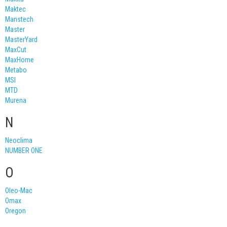
Maktec
Manstech
Master
MasterYard
MaxCut
MaxHome
Metabo
MSI
MTD
Murena
N
Neoclima
NUMBER ONE
O
Oleo-Mac
Omax
Oregon