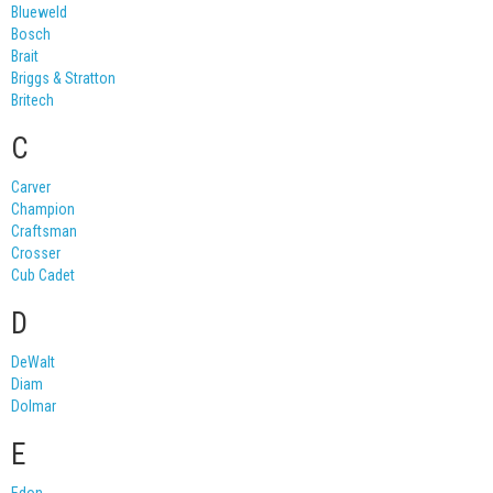
Blueweld
Bosch
Brait
Briggs & Stratton
Britech
C
Carver
Champion
Craftsman
Crosser
Cub Cadet
D
DeWalt
Diam
Dolmar
E