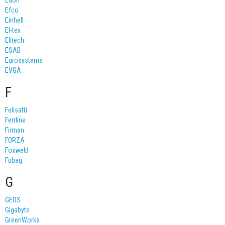
Edon
Efco
Einhell
El-tex
Elitech
ESAB
Eurosystems
EVGA
F
Felisatti
Ferrline
Firman
FORZA
Foxweld
Fubag
G
GEOS
Gigabyte
GreenWorks