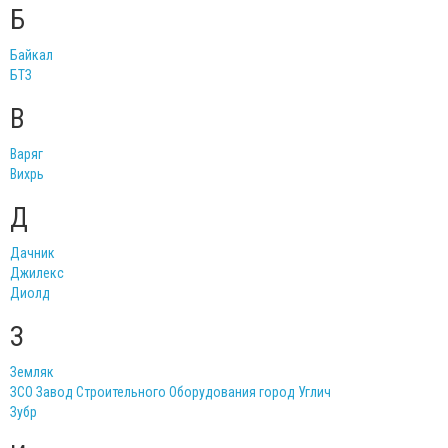
Б
Байкал
БТЗ
В
Варяг
Вихрь
Д
Дачник
Джилекс
Диолд
З
Земляк
ЗСО Завод Строительного Оборудования город Углич
Зубр