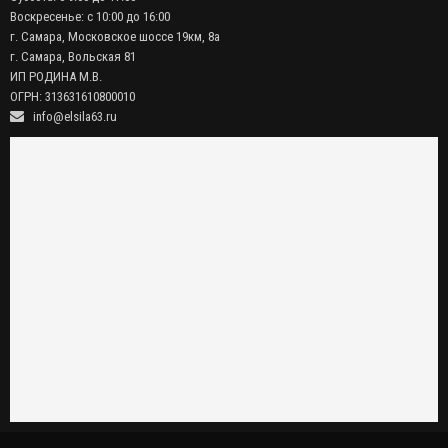
Воскресенье: с 10:00 до 16:00
г. Самара, Московское шоссе 19км, 8а
г. Самара, Вольская 81
ИП РОДИНА М.В.
ОГРН: 313631610800010
info@elsila63.ru