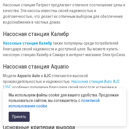
Насосные станции Патриот предлагают отличное соотношение цены и
качества. Эти насосы известны своей надежностью и
долговечностью, что делает их отличным выбором для обеспечения
водоснабжения в частных домах.
Насосная станция Калибр
Насосные станции Калибр
также популярны среди потребителей
благодаря своей надежности и доступной цене. Вы можете купить
насосную станцию Калибр в Самаре в интернет-магазине ЭлектроСила.
Насосная станция Aquario
Модели
Aquario Auto
и
AJC
отличаются высокой
производительностью и надежностью.
Насосная станция Auto AJC
125C
особенно популярна благодаря своей простоте установки и
эксплуатации.
Мы используем файлы cookie для вашего удобства. Продолжая
пользоваться сайтом, вы соглашаетесь с
политикой
Как выбрать и купить насосную
использования cookie
.
станцию?
Принять
Основные критерии выбора