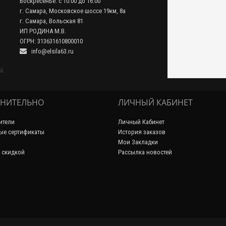
Воскресенье: с 10:00 до 16:00
г. Самара, Московское шоссе 19км, 8а
г. Самара, Вольская 81
ИП РОДИНА М.В.
ОГРН: 313631610800010
info@elsila63.ru
й.
НИТЕЛЬНО
ЛИЧНЫЙ КАБИНЕТ
ители
Личный Кабинет
ые сертификаты
История заказов
Мои Закладки
 скидкой
Рассылка новостей