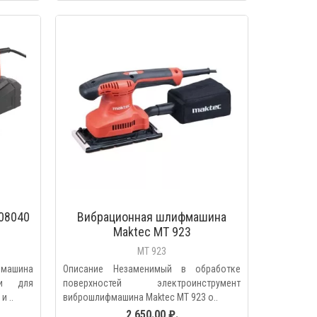
МОТР
БЫСТРЫЙ ПРОСМОТР
08040
Вибрационная шлифмашина
Maktec MT 923
MT 923
фмашина
Описание Незаменимый в обработке
 и для
поверхностей электроинструмент
и ..
виброшлифмашина Maktec MT 923 о..
2 650.00 ₽.