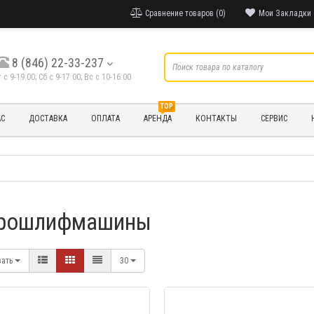
Сравнение товаров (0)
Мои Закладки 
8 (846) 22-33-237
т с 9-19:00; Cб с 9-17:00; Вс с 10-16:00
TOP
АС
ДОСТАВКА
ОПЛАТА
АРЕНДА
КОНТАКТЫ
СЕРВИС
рошлифмашины
вать
30
БЫСТРЫЙ ПРОС