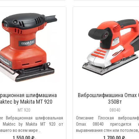
БЫСТРЫЙ ПРОС
рационная шлифмашина
Виброшлифмашина Omax 
aktec by Makita МТ 920
350Вт
MT 920
08040
ие Вибрационная шлифовальная
Описание Плоская виброшли
 Maktec by Makita МТ 920 от
Omax 08040 пригодится
вшего во всем мире ..
выравнивания стен или потолков, 
1 550.00 ₽.
1 700.00 ₽.