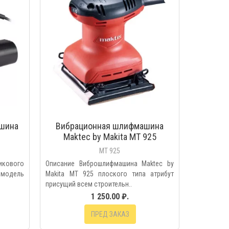
шина
Вибрационная шлифмашина
Maktec by Makita MT 925
MT 925
икового
Описание Виброшлифмашина Maktec by
 модель
Makita MT 925 плоского типа атрибут
присущий всем строительн..
1 250.00 ₽.
ПРЕД ЗАКАЗ