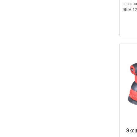
шлифо
ЭШМ-
произво
Экс