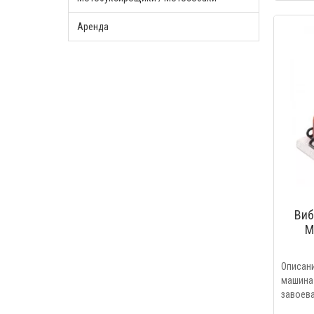
Аренда
Виб
M
Описан
машина
завоева