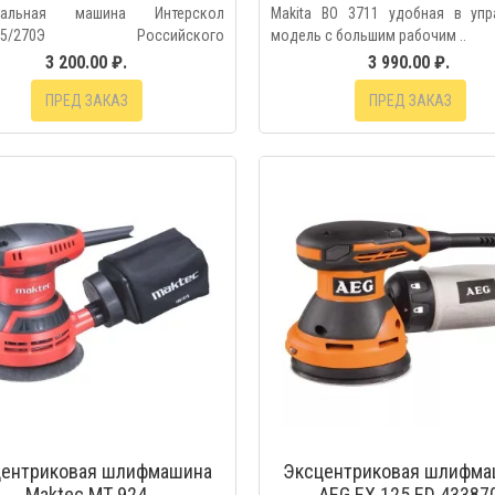
вальная машина Интерскол
Makita ВО 3711 удобная в упр
125/270Э Российского
модель с большим рабочим ..
дства, из..
3 200.00 ₽.
3 990.00 ₽.
ПРЕД ЗАКАЗ
ПРЕД ЗАКАЗ
БЫСТРЫЙ ПРОС
центриковая шлифмашина
Эксцентриковая шлифма
Maktec MT 924
AEG EX 125 ED 43387