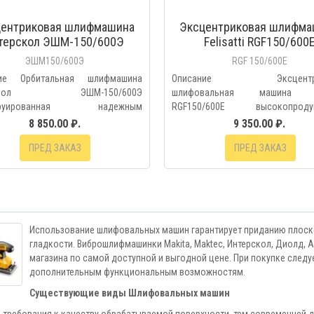
центриковая шлифмашина
Эксцентриковая шлифма
терскол ЭШМ-150/600Э
Felisatti RGF150/600
ЭШМ150/600Э
RGF 150/600E
ние Орбитальная шлифмашина
Описание Эксцентри
рскол ЭШМ-150/600Э
шлифовальная машина Fel
струированная надежным
RGF150/600E высокопродук
твенны..
модель, сп..
8 850.00 ₽.
9 350.00 ₽.
ПРЕД ЗАКАЗ
ПРЕД ЗАКАЗ
Использование шлифовальных машин гарантирует приданию плоск
гладкости. Виброшлифмашинки Makita, Maktec, Интерскол, Диолд, A
магазина по самой доступной и выгодной цене. При покупке след
дополнительным функциональным возможностям.
Существующие виды Шлифовальных машин