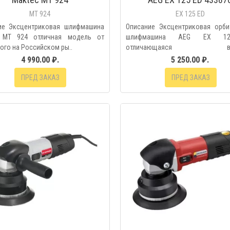
MT 924
EX 125 ED
ие Эксцентриковая шлифмашина
Описание Эксцентриковая орби
 MT 924 отличная модель от
шлифмашина AEG EX 1
ого на Российском ры..
отличающаяся выс
функциональнос..
4 990.00 ₽.
5 250.00 ₽.
ПРЕД ЗАКАЗ
ПРЕД ЗАКАЗ
БЫСТРЫЙ ПРОС