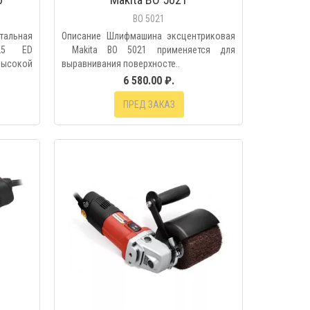
BO 5021
тальная
Описание Шлифмашина эксцентриковая
25 ED
Makita BO 5021 применяется для
окой
выравнивания поверхносте..
6 580.00 ₽.
ПРЕД ЗАКАЗ
МОТР
БЫСТРЫЙ ПРОСМОТР