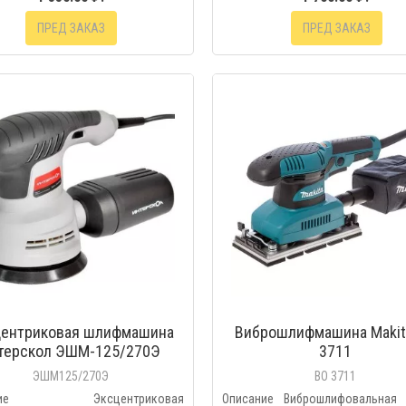
ПРЕД ЗАКАЗ
ПРЕД ЗАКАЗ
БЫСТРЫЙ ПРОС
центриковая шлифмашина
Виброшлифмашина Makit
терскол ЭШМ-125/270Э
3711
ЭШМ125/270Э
ВО 3711
ание Эксцентриковая
Описание Виброшлифовальная