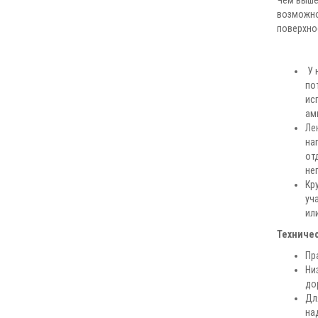
Чем выше
возможно
поверхно
У 
по
ис
ам
Ле
на
от
не
Кр
уч
ил
Техничес
Пр
Ни
до
Дл
на