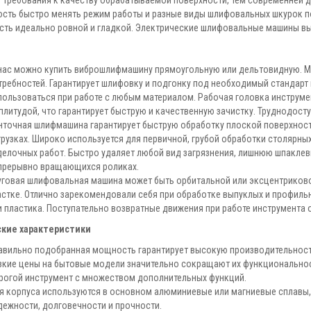
 требования к качеству обрабатываемой поверхности, тем современней 
сть быстро менять режим работы и разные виды шлифовальных шкурок п
сть идеально ровной и гладкой. Электрические шлифовальные машины вы
нас можно купить виброшлифмашину прямоугольную или дельтовидную. Ма
требностей. Гарантирует шлифовку и подгонку под необходимый стандарт
пользоваться при работе с любым материалом. Рабочая головка инструме
плитудой, что гарантирует быструю и качественную зачистку. Труднодос
нточная шлифмашина гарантирует быструю обработку плоской поверхнос
грузках. Широко используется для первичной, грубой обработки столярных 
делочных работ. Быстро удаляет любой вид загрязнения, лишнюю шпаклевк
прерывно вращающихся роликах.
уговая шлифовальная машина может быть орбитальной или эксцентриково
астке. Отлично зарекомендовали себя при обработке выпуклых и профиль
и пластика. Поступательно возвратные движения при работе инструмента
кие характеристики
авильно подобранная мощность гарантирует высокую производительност
зкие цены на бытовые модели значительно сокращают их функциональнос
рогой инструмент с множеством дополнительных функций.
я корпуса используются в основном алюминиевые или магниевые сплавы, 
дежности, долговечности и прочности.