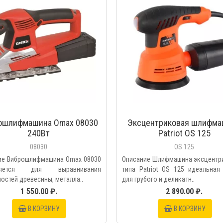
ошлифмашина Omax 08030
Эксцентриковая шлифма
240Вт
Patriot OS 125
08030
OS 125
ие Виброшлифмашина Omax 08030
Описание Шлифмашина эксцентр
няется для выравнивания
типа Patriot OS 125 идеальная
остей древесины, металла..
для грубого и деликатн..
1 550.00 ₽.
2 890.00 ₽.
В КОРЗИНУ
В КОРЗИНУ