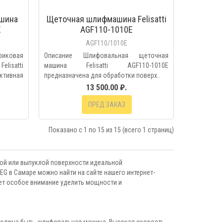
шина
Щеточная шлифмашина Felisatti
E
AGF110-1010E
AGF110/1010E
ковая
Описание Шлифовальная щеточная
isatti
машина Felisatti AGF110-1010E
тивная
предназначена для обработки поверх..
13 500.00 ₽.
ПРЕД ЗАКАЗ
Показано с 1 по 15 из 15 (всего 1 страниц)
ой или выпуклой поверхности идеальной
EG в Самаре можно найти на сайте нашего интернет-
ует особое внимание уделить мощности и