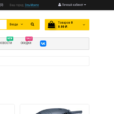
(0)
Личный кабинет
Ваш город:
Эль-Монте
Tоваров
0
Везде
0.00 ₽.
NEW
SALE
НОВОСТИ
СКИДКИ
МОТР
БЫСТРЫЙ ПРОСМОТР