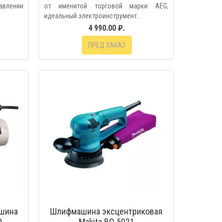
авлении
от именитой торговой марки AEG,
идеальный электроинструмент..
4 990.00 ₽.
ПРЕД ЗАКАЗ
МОТР
БЫСТРЫЙ ПРОСМОТР
шина
Шлифмашина эксцентриковая
0
Makita BO 5021