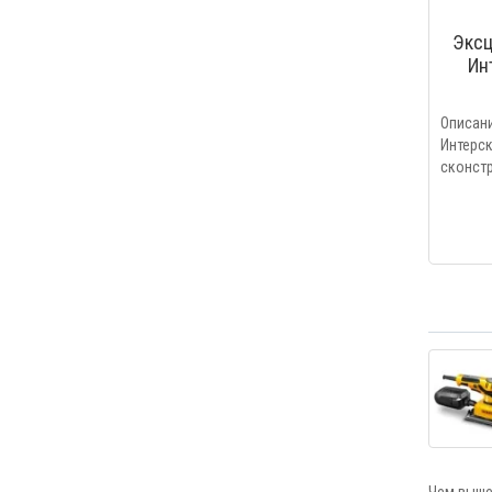
Экс
Ин
Описа
Инте
скон
,отечес