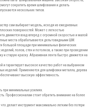
должна быть шлифовальная машина. Высокая скорость,
омогут сократить время шлифования и делать
пускаются нескольких типов.
стер сам выбирает модель, исходя из ежедневных
 плоских поверхностей. Может с легкостью
нта движется взад-вперед с огромной скоростью и малой
тупные места обрабатываются дельтовидными ШМ.
ти большой площади при минимальных физических
изделий, полов, стен и потолков, а также при проведении
у и старую краску. Абразивная лента быстро движется на
й и гарантирует высокое качество работ на выбранном
ных изделий. Применяются для шлифовки металла, дерева
 обеспечивают высокую эффективность.
ь при минимальных усилиях.
ть. Профессионалам стоит обратить внимание на более
что делает инструмент максимально легким без потери