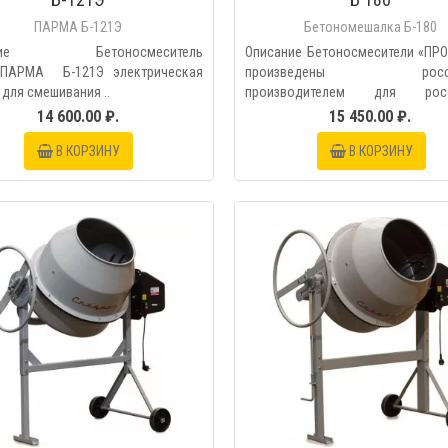
ПАРМА Б-121Э
Бетономешалка Б-180
ание Бетоносмеситель
Описание Бетоносмесители «П
ПАРМА Б-121Э электрическая
произведены росси
для смешивания ..
производителем для росс
условий,..
14 600.00 ₽.
15 450.00 ₽.
В КОРЗИНУ
В КОРЗИНУ
БЫСТРЫЙ ПРОС