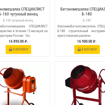
ономешалка СПЕЦИАЛИСТ
Бетономешалка СПЕЦИА
Б-160 чугунный венец
Б-180
Б-160 чугунный венец
Б-180
иеБетономешалки СПЕЦИАЛИСТ
ОписаниеБетоносмеситель СПЕ
арантию в течении 12 месяцев на
Б-180 строительный инструм
рритории России. .Тех..
приготовления различн..
16 890.00 ₽.
16 900.00 ₽.
В КОРЗИНУ
В КОРЗИНУ
БЫСТРЫЙ ПРОС