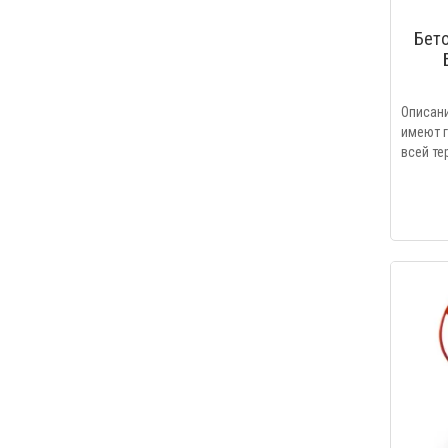
Бет
Описан
имеют г
всей те