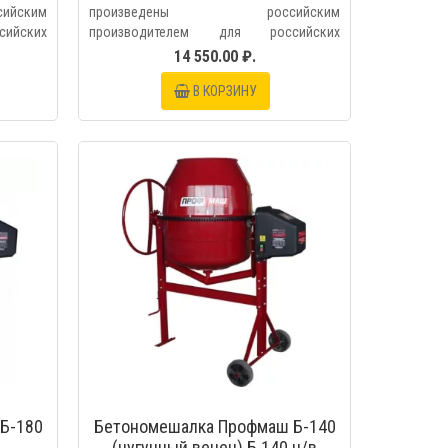
йским
произведены российским
ийских
производителем для российских
условий,..
14 550.00 ₽.
В КОРЗИНУ
МОТР
БЫСТРЫЙ ПРОСМОТР
Б-180
Бетономешалка Профмаш Б-140
(чугунный венец) Б 140 ч/в