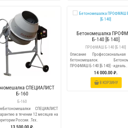
БЫСТРЫЙ ПРОС
Бетономешалка ПРОФ
Б-140 [Б 140]
ПРОФМАШ Б-140 [Б 140]
Описание Профессиональная
бетономешалок. Бетоном
ПРОФМАШ Б-140 [Б 140] - идеаль..
14 000.00 ₽.
В КОРЗИНУ
ономешалка СПЕЦИАЛИСТ
Б-160
Б-160
иеБетономешалки СПЕЦИАЛИСТ
арантию в течении 12 месяцев на
рритории России. .Тех..
13 500.00 ₽.