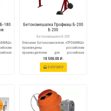
Б-180
Бетономешалка Профмаш Б-200
чв
Б 200
Бетономешалка Б-200
РОФМАШ»
Описание Бетоносмесители «ПРОФМАШ»
йским
произведены российским
ийских
производителем для российских
условий,..
18 500.00 ₽.
В КОРЗИНУ
МОТР
БЫСТРЫЙ ПРОСМОТР