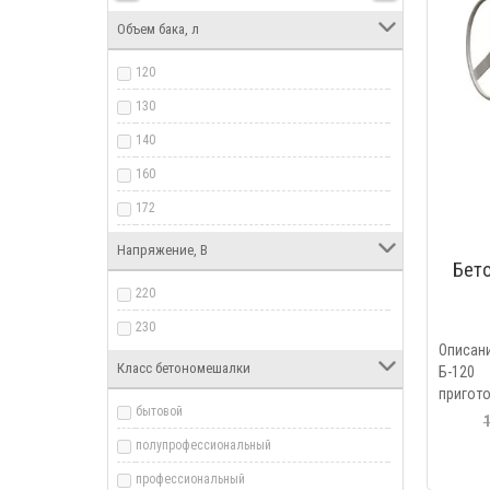
Объем бака, л
120
130
140
160
172
180
Напряжение, В
Бет
185
220
200
230
230
Описан
Класс бетономешалки
Б-120 
260
пригото
98
бытовой
1
полупрофессиональный
профессиональный