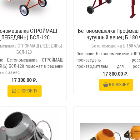
тономешалка СТРОЙМАШ
Бетономешалка Профмаш 
(ЛЕБЕДЯНЬ) БСЛ-120
чугунный венец Б 180 
омешалка СТРОЙМАШ (ЛЕБЕДЯНЬ)
Бетономешалка Б-180 ч/в
БСЛ-120
Описание Бетоносмесители «П
ние Бетономешалка СТРОЙМАШ
произведены росси
ЯНЬ) БСЛ-120 поможет в решении
производителем для росс
ы с замес..
условий,..
17 800.00 ₽.
17 300.00 ₽.
В КОРЗИНУ
В КОРЗИНУ
БЫСТРЫЙ ПРОС