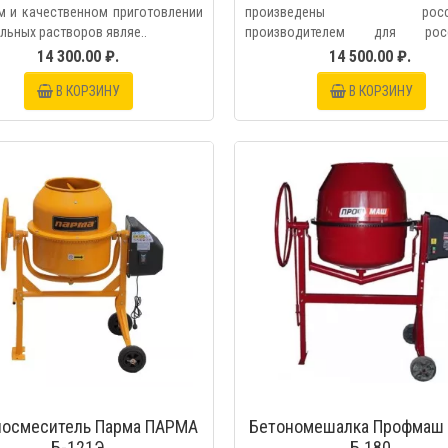
м и качественном приготовлении
произведены росси
льных растворов являе..
производителем для росс
условий,..
14 300.00 ₽.
14 500.00 ₽.
В КОРЗИНУ
В КОРЗИНУ
БЫСТРЫЙ ПРОС
носмеситель Парма ПАРМА
Бетономешалка Профмаш 
Б-121Э
Б 180