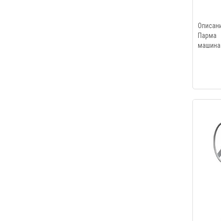
Опис
Парма 
машина 