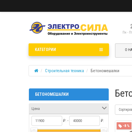
Пн - П
КАТЕГОРИИ
О Н
Строительная техника
Бетономешалки
Бет
БЕТОНОМЕШАЛКИ
Цена
Сортиро
₽. -
₽.
-8 %