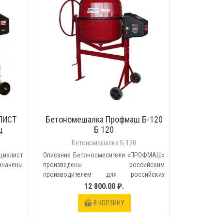
ЛИСТ
Бетономешалка Профмаш Б-120
ц
Б 120
Бетономешалка Б-120
циалист
Описание Бетоносмесители «ПРОФМАШ»
азначены
произведены российским
производителем для российских
условий,..
12 800.00 ₽.
В КОРЗИНУ