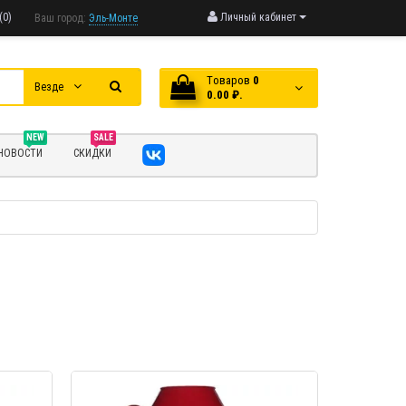
(0)
Личный кабинет
Ваш город:
Эль-Монте
Tоваров
0
Везде
0.00 ₽.
NEW
SALE
НОВОСТИ
СКИДКИ
МОТР
БЫСТРЫЙ ПРОСМОТР