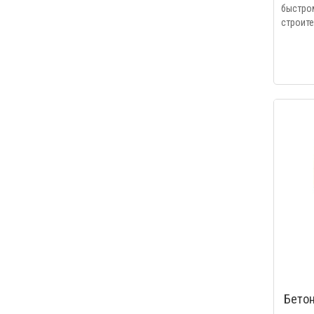
быстро
строите
Бето