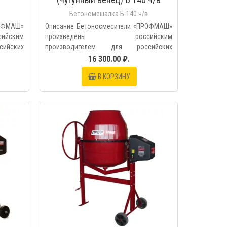
Бетономешалка Б-140 ч/в
РОФМАШ»
Описание Бетоносмесители «ПРОФМАШ»
йским
произведены российским
ийских
производителем для российских
условий,..
16 300.00 ₽.
В КОРЗИНУ
МОТР
БЫСТРЫЙ ПРОСМОТР