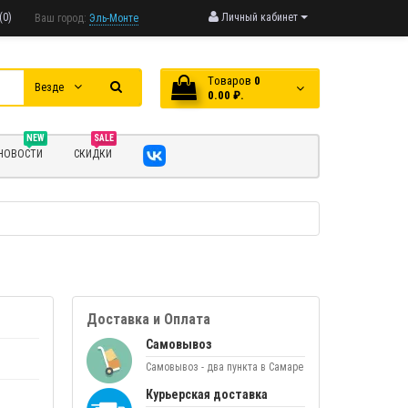
(0)
Личный кабинет
Ваш город:
Эль-Монте
Tоваров
0
Везде
0.00 ₽.
NEW
SALE
НОВОСТИ
СКИДКИ
Доставка и Оплата
Самовывоз
Самовывоз - два пункта в Самаре
Курьерская доставка