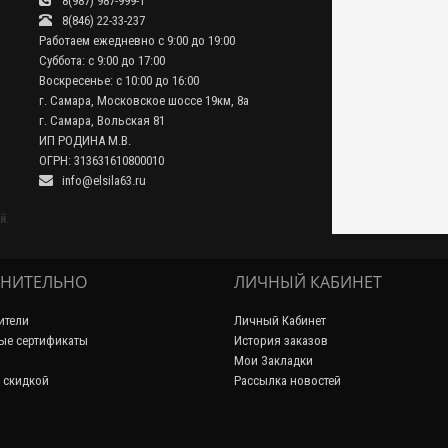
8(987) 987-999-1
8(846) 22-33-237
Работаем ежедневно с 9:00 до 19:00
Суббота: с 9:00 до 17:00
Воскресенье: с 10:00 до 16:00
г. Самара, Московское шоссе 19км, 8а
г. Самара, Вольская 81
ИП РОДИНА М.В.
ОГРН: 313631610800010
info@elsila63.ru
й.
НИТЕЛЬНО
ЛИЧНЫЙ КАБИНЕТ
ители
Личный Кабинет
ые сертификаты
История заказов
Мои Закладки
 скидкой
Рассылка новостей