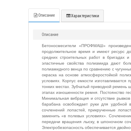
Описание
Характеристики
Описание
Бетоносмесители «ПРОФМАШ» произведены 
продолжительное время и имеют ресурс до
средних строительных работ в бригадах и 
эластичные свойства полиамида дают бол
полиамидного венца по сравнению с чугунным
окраска на основе атмосферостойкой полиэ
условиях. Корпус емкости изготавливается 
тонких местах. Зубчатый приводной ремень ш
этапах изношенности ремня. Постоянство гео
Минимальная вибрация и отсутствие рывков
барабана освобождает руки для удобной в
сочленений лопастей, прикрученные лопас
заменить «в полевых условиях». Сочленени
передачи вращения лыску, в шпоночном соч
Электробезопасность обеспечивается двойн