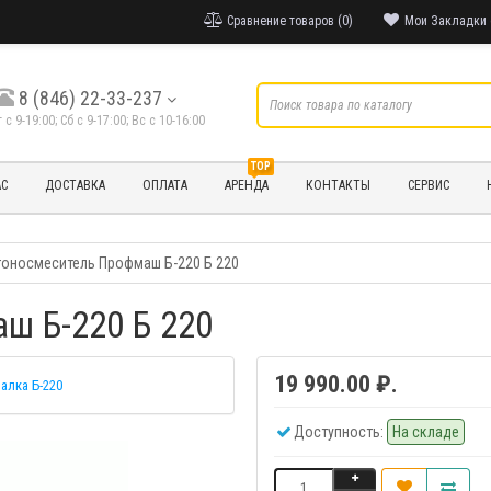
Сравнение товаров (0)
Мои Закладки 
8 (846) 22-33-237
т с 9-19:00; Cб с 9-17:00; Вс с 10-16:00
TOP
АС
ДОСТАВКА
ОПЛАТА
АРЕНДА
КОНТАКТЫ
СЕРВИС
тоносмеситель Профмаш Б-220 Б 220
ш Б-220 Б 220
19 990.00 ₽.
алка Б-220
Доступность:
На складе