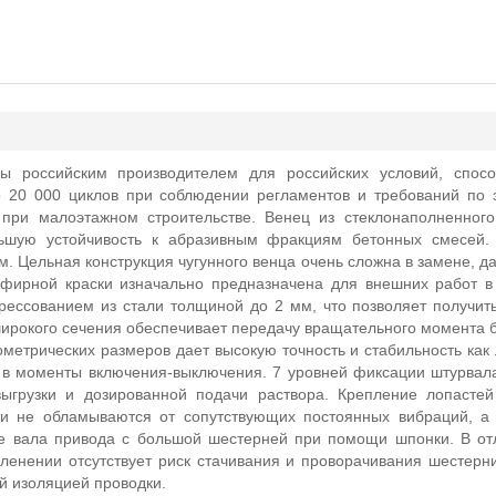
российским производителем для российских условий, спосо
 20 000 циклов при соблюдении регламентов и требований по 
при малоэтажном строительстве. Венец из стеклонаполненного
ьшую устойчивость к абразивным фракциям бетонных смесей.
. Цельная конструкция чугунного венца очень сложна в замене, д
фирной краски изначально предназначена для внешних работ в
прессованием из стали толщиной до 2 мм, что позволяет получи
ирокого сечения обеспечивает передачу вращательного момента б
метрических размеров дает высокую точность и стабильность как 
 в моменты включения-выключения. 7 уровней фиксации штурва
ыгрузки и дозированной подачи раствора. Крепление лопастей
ти не обламываются от сопутствующих постоянных вибраций, а
е вала привода с большой шестерней при помощи шпонки. В от
ленении отсутствует риск стачивания и проворачивания шестерни
ой изоляцией проводки.