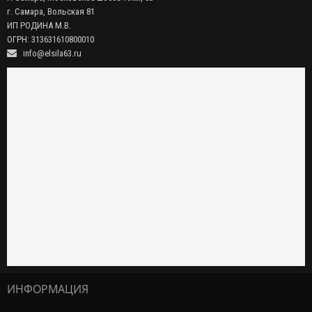
г. Самара, Вольская 81
ИП РОДИНА М.В.
ОГРН: 313631610800010
info@elsila63.ru
ИНФОРМАЦИЯ