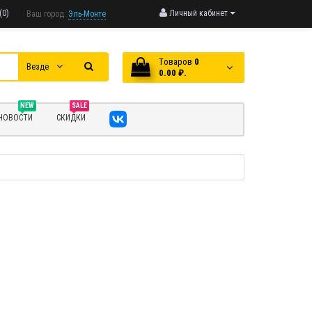
(0)
Личный кабинет
Ваш город:
Эль-Монте
Tоваров
0
Везде
0.00 ₽.
NEW
SALE
НОВОСТИ
СКИДКИ