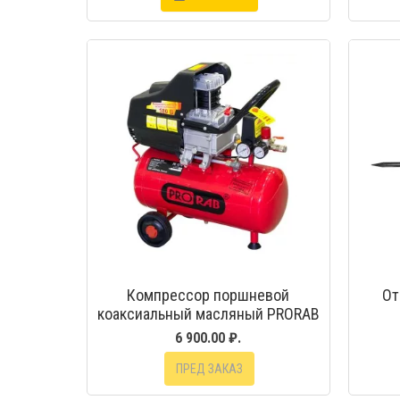
Компрессор поршневой
От
коаксиальный масляный PRORAB
2125
6 900.00 ₽.
ПРЕД ЗАКАЗ