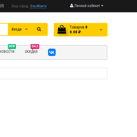
(0)
Личный кабинет
Ваш город:
Эль-Монте
Tоваров
0
Везде
0.00 ₽.
NEW
SALE
НОВОСТИ
СКИДКИ