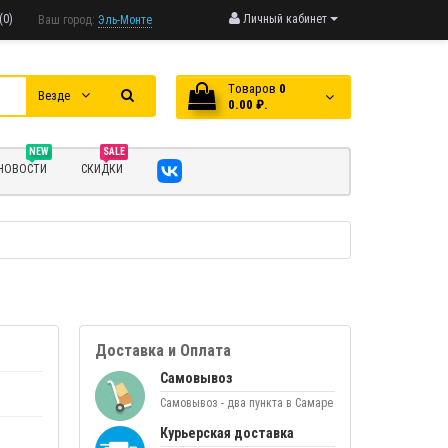
(0)
Личный кабинет
Ваш город:
Эль-Монте
Tоваров
0
Везде
0.00 ₽.
NEW
SALE
НОВОСТИ
СКИДКИ
Доставка и Оплата
Самовывоз
Самовывоз - два пункта в Самаре
Курьерская доставка