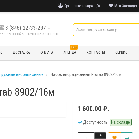
Сравнение товаров (0)
Мои Закладки 
8 (846) 22-33-237
т с 9-19:00; Cб с 9-17:00; Вс с 10-16:00
TOP
АС
ДОСТАВКА
ОПЛАТА
АРЕНДА
КОНТАКТЫ
СЕРВИС
гружные вибрационные
Насос вибрационный Prorab 8902/16м
rab 8902/16м
1 600.00 ₽.
Доступность:
На складе