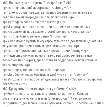
<h2>Почему лучше выбрать "ЭлектроСила"?</h2>
<p><strong>Широкий ассортимент</strong></p>
<p>"ЭлектроСила" предлагает разнообразные строительные и
садовые тачки, подходящие для любых нужд.</p>
<p><strong>Высокое качество</strong></p>
<p>Мы продаем только качественные тачки от проверенных
производителей, прошедшие строгий контроль качества.</p>
<p><strong>Конкурентные цены</strong></p>
<p>У нас можно купить тачку строительную по доступным ценам. Мы
регулярно проводим акции и предлагаем скидки.</p>
<p><strong>Профессиональные консультации</strong></p>
<p>Наши специалисты помогут вам с выбором, учитывая ваши
потребности и бюджет, предоставляя подробные консультации и
рекомендации.</p>
<p><strong>Удобная доставка</strong></p>
<p>Мы обеспечиваем быструю и удобную <a href="/delivery"
target="_blank" rel="noopener">доставку по всей Самаре и Самарской
области</a>.</p>
<h2>Где купить строительную тачку в Самаре?</h2>
<p>Если вы ищете, где купить строительную тачку в Самаре,
обратитесь в интернет-магазин "ЭлектроСила". У нас широкий
ассортимент, доступные цены и отличный сервис. Посетите наш сайт и