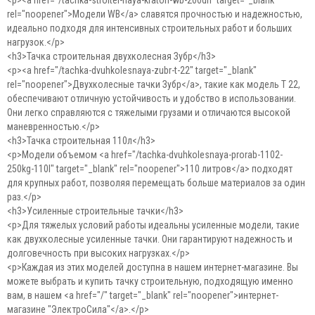
<p><a href="/tachka-stroitel-naya-kraton-wb-200dh" target="_blank"
rel="noopener">Модели WB</a> славятся прочностью и надежностью,
идеально подходя для интенсивных строительных работ и больших
нагрузок.</p>
<h3>Тачка строительная двухколесная Зубр</h3>
<p><a href="/tachka-dvuhkolesnaya-zubr-t-22" target="_blank"
rel="noopener">Двухколесные тачки Зубр</a>, такие как модель Т 22,
обеспечивают отличную устойчивость и удобство в использовании.
Они легко справляются с тяжелыми грузами и отличаются высокой
маневренностью.</p>
<h3>Тачка строительная 110л</h3>
<p>Модели объемом <a href="/tachka-dvuhkolesnaya-prorab-1102-
250kg-110l" target="_blank" rel="noopener">110 литров</a> подходят
для крупных работ, позволяя перемещать больше материалов за один
раз.</p>
<h3>Усиленные строительные тачки</h3>
<p>Для тяжелых условий работы идеальны усиленные модели, такие
как двухколесные усиленные тачки. Они гарантируют надежность и
долговечность при высоких нагрузках.</p>
<p>Каждая из этих моделей доступна в нашем интернет-магазине. Вы
можете выбрать и купить тачку строительную, подходящую именно
вам, в нашем <a href="/" target="_blank" rel="noopener">интернет-
магазине "ЭлектроСила"</a>.</p>