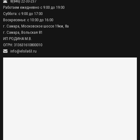
8(846) 22-33-237
Работаем ежедневно с 9:00 до 19:00
Суббота: с 9:00 до 17:00
Воскресенье: с 10:00 до 16:00
г. Самара, Московское шоссе 19км, 8а
г. Самара, Вольская 81
ИП РОДИНА М.В.
ОГРН: 313631610800010
info@elsila63.ru