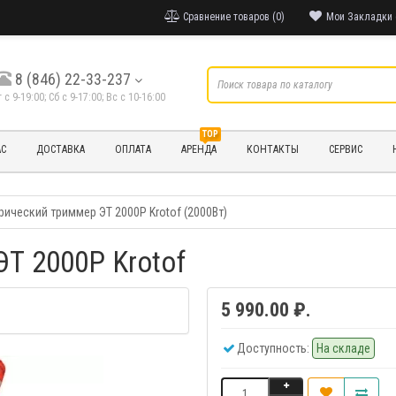
Сравнение товаров (0)
Мои Закладки 
8 (846) 22-33-237
т с 9-19:00; Cб с 9-17:00; Вс с 10-16:00
TOP
АС
ДОСТАВКА
ОПЛАТА
АРЕНДА
КОНТАКТЫ
СЕРВИС
рический триммер ЭТ 2000Р Krotof (2000Вт)
Т 2000Р Krotof
5 990.00 ₽.
Доступность:
На складе