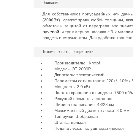
Описание
Для собственников приусадебных или дачны
(2000Вт)
срежет траву любой толщины, вкл
обмоток и защитой от перегрева, что знач
лучевой
и триммерная насадка с 3-х миллиме
владеть инструментом. Для удобства транспо
Технические характеристики
Производитель:
Krotof
Модель: ЭТ 2000Р
Двигатель: электрический
Параметры сети питания: 220+/- 10% / 
Мощность: 2.0 кВт
Частота вращения шпинделя: 7500 об/
Режущий элемент: леска/нож
Ширина скашивания: 43/23 см
Максимальный диаметр лески: 3.0 мм
Тип ручки:
d-образная
Штанга: прямая
Подача лески: полуавтоматическая