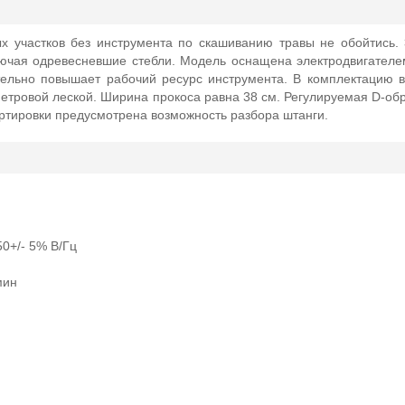
х участков без инструмента по скашиванию травы не обойтись.
ючая одревесневшие стебли. Модель оснащена электродвигателе
ительно повышает рабочий ресурс инструмента. В комплектацию 
тровой леской. Ширина прокоса равна 38 см. Регулируемая D-обр
ртировки предусмотрена возможность разбора штанги.
50+/- 5% В/Гц
мин