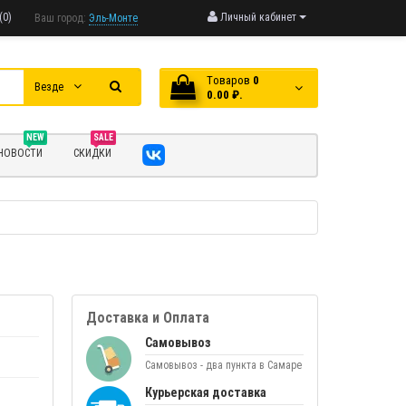
(0)
Личный кабинет
Ваш город:
Эль-Монте
Tоваров
0
Везде
0.00 ₽.
NEW
SALE
НОВОСТИ
СКИДКИ
Доставка и Оплата
Самовывоз
Самовывоз - два пункта в Самаре
Курьерская доставка