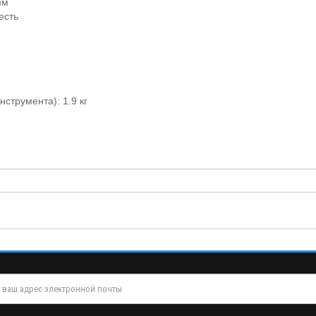
мм
есть
струмента): 1.9 кг