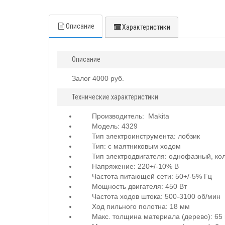
Описание
Характеристики
Описание
Залог 4000 руб.
Технические характеристики
Производитель:
Makita
Модель: 4329
Тип электроинструмента: лобзик
Тип: с маятниковым ходом
Тип электродвигателя: однофазный, ко
Напряжение: 220
+/-10% В
Частота питающей сети: 50
+/-5% Гц
Мощность двигателя: 450 Вт
Частота ходов штока: 500-3100
об/мин
Ход пильного полотна: 18 мм
Макс. толщина материала (дерево): 65