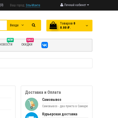
(0)
Личный кабинет
Ваш город:
Эль-Монте
Tоваров
0
Везде
0.00 ₽.
NEW
SALE
НОВОСТИ
СКИДКИ
Доставка и Оплата
Самовывоз
Самовывоз - два пункта в Самаре
Курьерская доставка