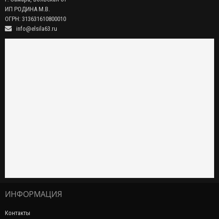
ИП РОДИНА М.В.
ОГРН: 313631610800010
info@elsila63.ru
ИНФОРМАЦИЯ
Контакты