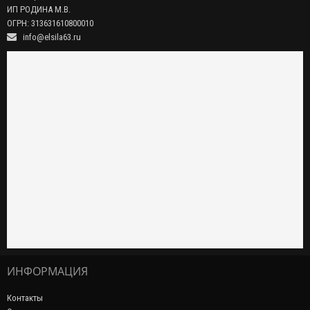
ИП РОДИНА М.В.
ОГРН: 313631610800010
info@elsila63.ru
ИНФОРМАЦИЯ
Контакты