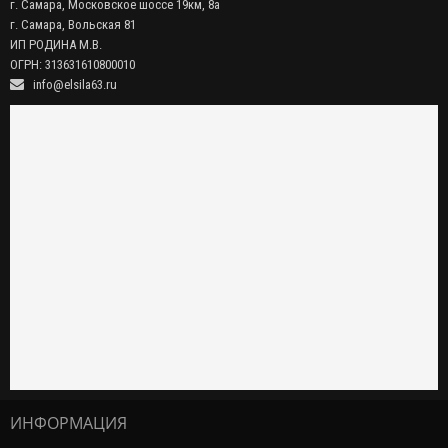
г. Самара, Московское шоссе 19км, 8а
г. Самара, Вольская 81
ИП РОДИНА М.В.
ОГРН: 313631610800010
info@elsila63.ru
ИНФОРМАЦИЯ