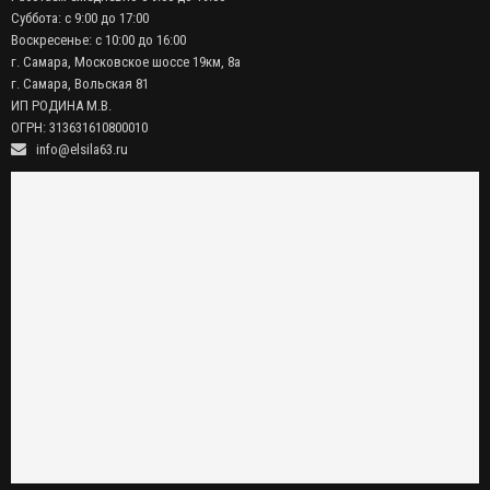
Суббота: с 9:00 до 17:00
Воскресенье: с 10:00 до 16:00
г. Самара, Московское шоссе 19км, 8а
г. Самара, Вольская 81
ИП РОДИНА М.В.
ОГРН: 313631610800010
info@elsila63.ru