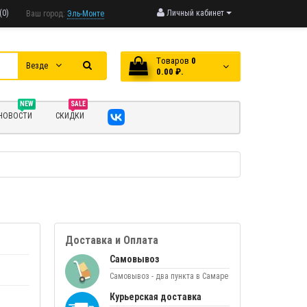
(0)
Личный кабинет
Ваш город:
Эль-Монте
Tоваров
0
Везде
0.00 ₽.
NEW
SALE
НОВОСТИ
СКИДКИ
Доставка и Оплата
Самовывоз
Самовывоз - два пункта в Самаре
Курьерская доставка