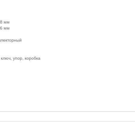
68 мм
46 мм
ллекторный
 ключ, упор, коробка