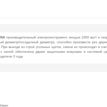
-NA
производительный электроинструмент, мощью 1050 ватт и скор
ый диаметр/посадочный диаметр), способен произвести рез дерев
. При выходе из строя угольных щеток, смена их происходит в сч
е с пилой обеспечена двумя защитными кожухами и системой с
водителя 3 года
б/мин