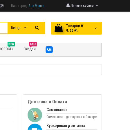
(0)
Личный кабинет
Ваш город:
Эль-Монте
Tоваров
0
Везде
0.00 ₽.
NEW
SALE
НОВОСТИ
СКИДКИ
Доставка и Оплата
Самовывоз
Самовывоз - два пункта в Самаре
Курьерская доставка