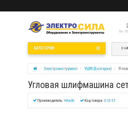
Пн - П
КАТЕГОРИИ
О Н
Электроинструмент
УШМ (Болгарки)
Углов
Угловая шлифмашина сете
Производитель:
Hitachi
Код товара:
G 23 ST