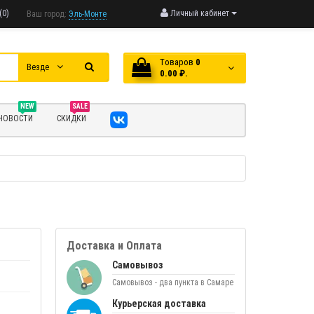
(0)
Личный кабинет
Ваш город:
Эль-Монте
Tоваров
0
Везде
0.00 ₽.
NEW
SALE
НОВОСТИ
СКИДКИ
Доставка и Оплата
Самовывоз
Самовывоз - два пункта в Самаре
Курьерская доставка