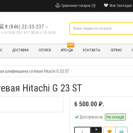
Сравнение товаров (0)
Мои Закладки 
8 (846) 22-33-237
т с 9-19:00; Cб с 9-17:00; Вс с 10-16:00
TOP
АС
ДОСТАВКА
ОПЛАТА
АРЕНДА
КОНТАКТЫ
СЕРВИС
ая шлифмашина сетевая Hitachi G 23 ST
вая Hitachi G 23 ST
6 500.00 ₽.
Доступность:
На складе