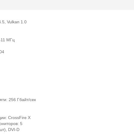
5, Vulkan 1.0
411 МГц
04
ти: 256 Гбайт/сек
и: CrossFire X
ниторов: 5
шт), DVI-D