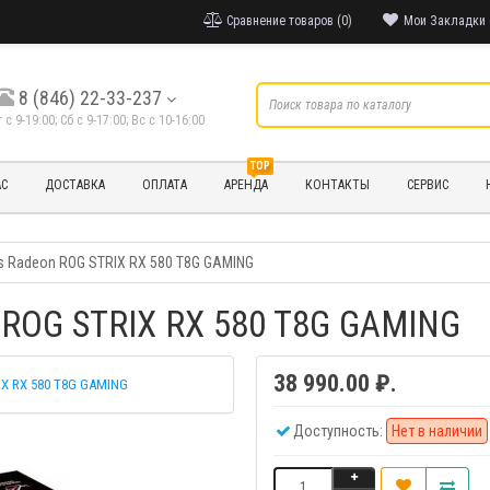
Сравнение товаров (0)
Мои Закладки 
8 (846) 22-33-237
т с 9-19:00; Cб с 9-17:00; Вс с 10-16:00
TOP
АС
ДОСТАВКА
ОПЛАТА
АРЕНДА
КОНТАКТЫ
СЕРВИС
s Radeon ROG STRIX RX 580 T8G GAMING
 ROG STRIX RX 580 T8G GAMING
38 990.00 ₽.
IX RX 580 T8G GAMING
Доступность:
Нет в наличии