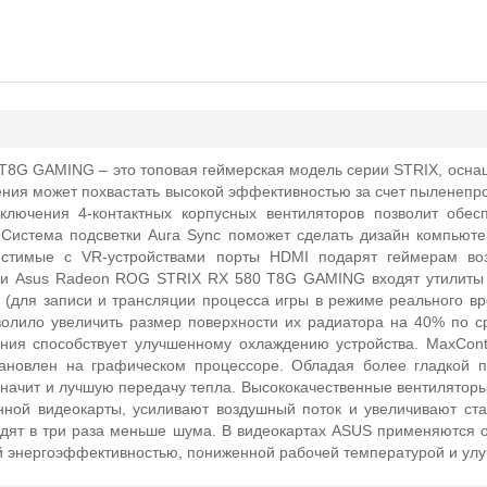
T8G GAMING – это топовая геймерская модель серии STRIX, осна
ения может похвастать высокой эффективностью за счет пыленепр
дключения 4-контактных корпусных вентиляторов позволит обе
 Система подсветки Aura Sync поможет сделать дизайн компью
естимые с VR-устройствами порты HDMI подарят геймерам во
вки Asus Radeon ROG STRIX RX 580 T8G GAMING входят утилиты 
r (для записи и трансляции процесса игры в режиме реального вр
волило увеличить размер поверхности их радиатора на 40% по
ния способствует улучшенному охлаждению устройства. MaxConta
тановлен на графическом процессоре. Обладая более гладкой п
значит и лучшую передачу тепла. Высококачественные вентиляторы
ной видеокарты, усиливают воздушный поток и увеличивают ст
дят в три раза меньше шума. В видеокартах ASUS применяются от
ой энергоэффективностью, пониженной рабочей температурой и ул