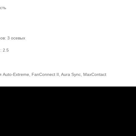
сть
ов: 3 осевых
 2.5
я
Auto-Extreme, FanConnect II, Aura Sync, MaxContact