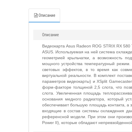
Описание
Описание
Видеокарта Asus Radeon ROG STRIX RX 580 
ASUS. Используемая на ней система охлажд
геометрией крыльчатки, а возможность по
мощного устройства температурный режим.
световых эффектов, в то время как совм
виртуальной реальности. В комплект поста
параметров видеокарты) и XSplit Gamecaste
форм-факторе толщиной 2,5 слота, что поз
слота. Увеличенная площадь теплорассеива
основания медного радиатора, который ус
обеспечивает большую площадь контакта, а 
входящие в состав системы охлаждения дан
референсной модели. При этом они произво
Power II), которые обладают непревзойденн