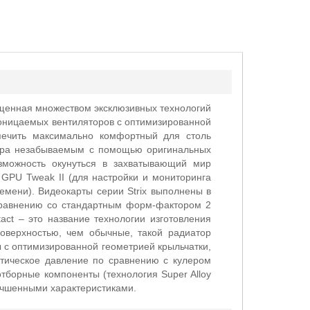
щенная множеством эксклюзивных технологий
оницаемых вентиляторов с оптимизированной
спечить максимально комфортный для столь
тера незабываемым с помощью оригинальных
зможность окунуться в захватывающий мир
GPU Tweak II (для настройки и мониторинга
емени). Видеокарты серии Strix выполнены в
 сравнению со стандартным форм-фактором 2
ct – это название технологии изготовления
оверхностью, чем обычные, такой радиатор
 с оптимизированной геометрией крыльчатки,
атическое давление по сравнению с кулером
борные компоненты (технология Super Alloy
учшенными характеристиками.