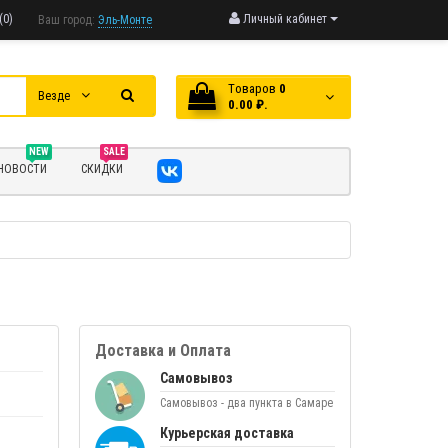
(0)
Личный кабинет
Ваш город:
Эль-Монте
Tоваров
0
Везде
0.00 ₽.
NEW
SALE
НОВОСТИ
СКИДКИ
Доставка и Оплата
Самовывоз
Самовывоз - два пункта в Самаре
Курьерская доставка