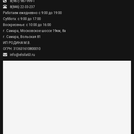
8(987) 987-999-1
8(846) 22-33-237
Работаем ежедневно с 9:00 до 19:00
Суббота: с 9:00 до 17:00
Воскресенье: с 10:00 до 16:00
г. Самара, Московское шоссе 19км, 8а
г. Самара, Вольская 81
ИП РОДИНА М.В.
ОГРН: 313631610800010
info@elsila63.ru