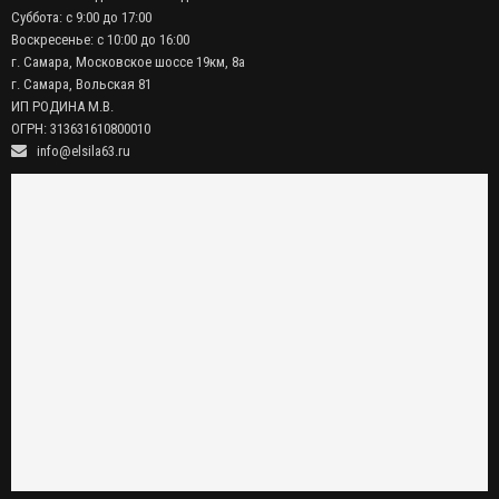
Суббота: с 9:00 до 17:00
Воскресенье: с 10:00 до 16:00
г. Самара, Московское шоссе 19км, 8а
г. Самара, Вольская 81
ИП РОДИНА М.В.
ОГРН: 313631610800010
info@elsila63.ru