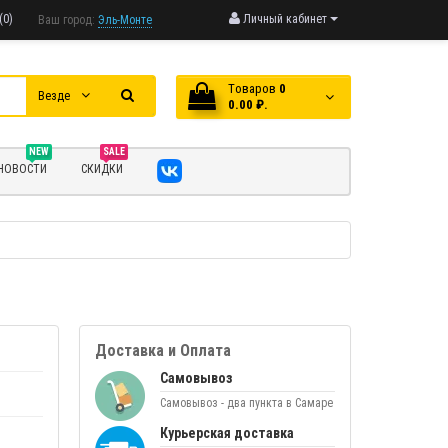
(0)
Личный кабинет
Ваш город:
Эль-Монте
Tоваров
0
Везде
0.00 ₽.
NEW
SALE
НОВОСТИ
СКИДКИ
Доставка и Оплата
Самовывоз
Самовывоз - два пункта в Самаре
Курьерская доставка