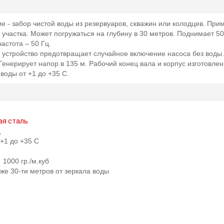
 - забор чистой воды из резервуаров, скважин или колодцев. При
частка. Может погружаться на глубину в 30 метров. Поднимает 50
частота – 50 Гц.
устройство предотвращает случайное включение насоса без воды. 
енерирует напор в 135 м. Рабочий конец вала и корпус изготовле
воды от +1 до +35 С.
я сталь
ц
+1 до +35 С
1000 гр./м.куб
же 30-ти метров от зеркала воды