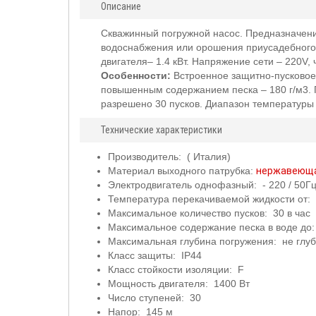
Описание
Скважинный погружной насос. Предназначение
водоснабжения или орошения приусадебного у
двигателя– 1.4 кВт. Напряжение сети – 220V, 
Особенности:
Встроенное защитно-пусковое 
повышенным содержанием песка – 180 г/м3. Г
разрешено 30 пусков. Диапазон температуры 
Технические характеристики
Производитель: ( Италия)
Материал выходного патрубка:
нержавеюща
Электродвигатель однофазный: - 220 / 50Г
Температура перекачиваемой жидкости от: 
Максимальное количество пусков: 30 в час
Максимальное содержание песка в воде до: 
Максимальная глубина погружения: не глуб
Класс защиты: IP44
Класс стойкости изоляции: F
Мощность двигателя: 1400 Вт
Число ступеней: 30
Напор: 145 м