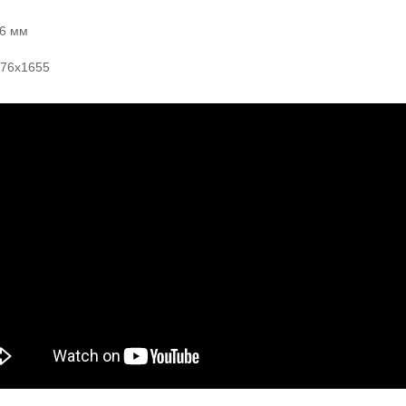
76 мм
 76х1655