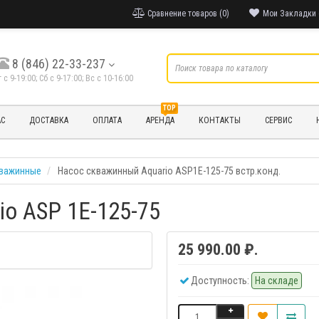
Сравнение товаров (0)
Мои Закладки 
8 (846) 22-33-237
т с 9-19:00; Cб с 9-17:00; Вс с 10-16:00
TOP
АС
ДОСТАВКА
ОПЛАТА
АРЕНДА
КОНТАКТЫ
СЕРВИС
кважинные
Насос скважинный Aquario ASP1E-125-75 встр.конд.
o ASP 1E-125-75
25 990.00 ₽.
Доступность:
На складе