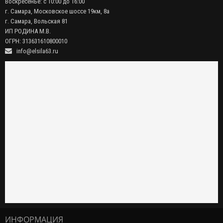
Воскресенье: с 10:00 до 16:00
г. Самара, Московское шоссе 19км, 8а
г. Самара, Вольская 81
ИП РОДИНА М.В.
ОГРН: 313631610800010
info@elsila63.ru
ИНФОРМАЦИЯ