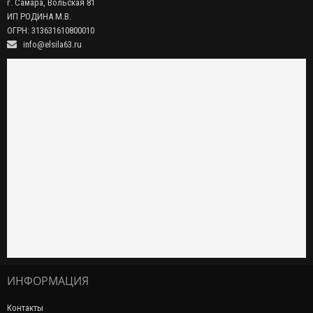
г. Самара, Вольская 81
ИП РОДИНА М.В.
ОГРН: 313631610800010
info@elsila63.ru
ИНФОРМАЦИЯ
Контакты