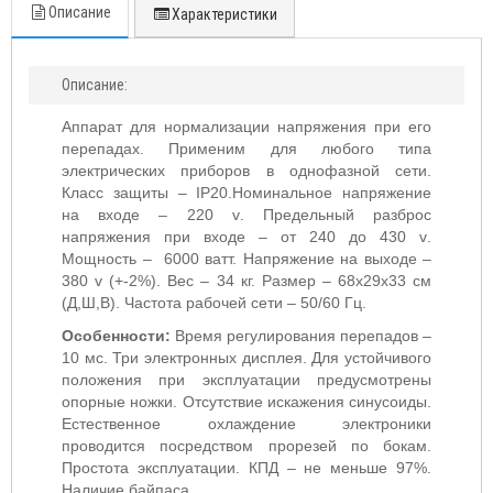
Описание
Характеристики
Описание:
Аппарат для нормализации напряжения при его
перепадах. Применим для любого типа
электрических приборов в однофазной сети.
Класс защиты –
IP20
.Номинальное напряжение
на входе – 220
v
. Предельный разброс
напряжения при входе – от 240 до 430
v
.
Мощность – 6000 ватт. Напряжение на выходе –
380
v
(+-2%). Вес –
34
кг. Размер –
68
х
29
х
33
см
(Д,Ш,В). Частота рабочей сети – 50
/60
Гц.
Особенности:
Время регулирования перепадов –
1
0 мс. Три электронных дисплея. Для устойчивого
положения при эксплуатации предусмотрены
опорные ножки. Отсутствие искажения синусоиды.
Естественное охлаждение электроники
проводится посредством прорезей по бокам.
Простота эксплуатации. КПД – не меньше 97%.
Наличие байпаса.