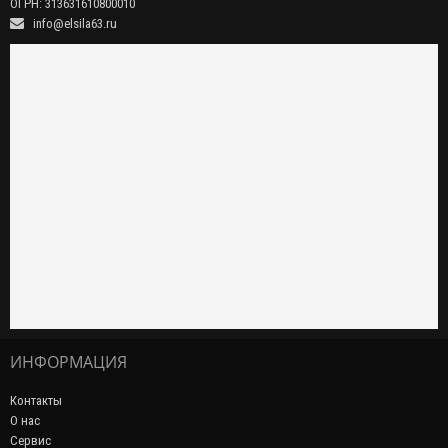
ОГРН: 313631610800010
info@elsila63.ru
ИНФОРМАЦИЯ
Контакты
О нас
Сервис