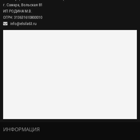
г. Самара, Вольская 81
ИП РОДИНА М.В.
ОГРН: 313631610800010
info@elsila63.ru
ИНФОРМАЦИЯ