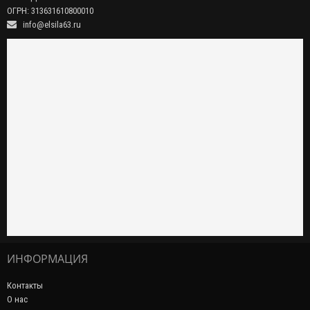
ОГРН: 313631610800010
info@elsila63.ru
ИНФОРМАЦИЯ
Контакты
О нас