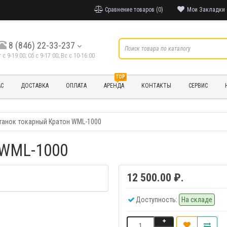
Сравнение товаров (0)
Мои Закладки 
8 (846) 22-33-237
т с 9-19:00; Cб с 9-17:00; Вс с 10-16:00
TOP
АС
ДОСТАВКА
ОПЛАТА
АРЕНДА
КОНТАКТЫ
СЕРВИС
танок токарный Кратон WML-1000
 WML-1000
12 500.00 ₽.
Доступность:
На складе