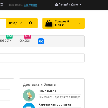
(0)
Личный кабинет
Ваш город:
Эль-Монте
Tоваров
0
Везде
0.00 ₽.
NEW
SALE
НОВОСТИ
СКИДКИ
Доставка и Оплата
Самовывоз
Самовывоз - два пункта в Самаре
Курьерская доставка