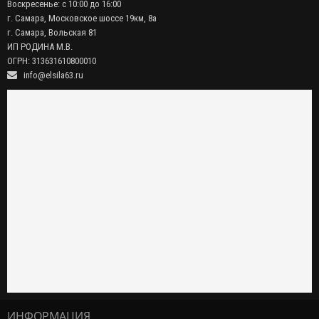
Воскресенье: с 10:00 до 16:00
г. Самара, Московское шоссе 19км, 8а
г. Самара, Вольская 81
ИП РОДИНА М.В.
ОГРН: 313631610800010
info@elsila63.ru
ИНФОРМАЦИЯ