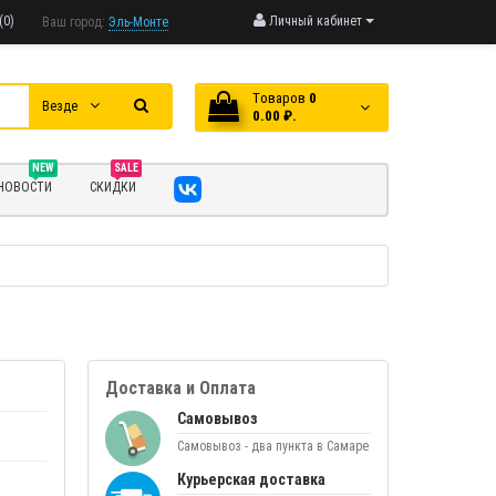
(0)
Личный кабинет
Ваш город:
Эль-Монте
Tоваров
0
Везде
0.00 ₽.
NEW
SALE
НОВОСТИ
СКИДКИ
Доставка и Оплата
Самовывоз
Самовывоз - два пункта в Самаре
Курьерская доставка