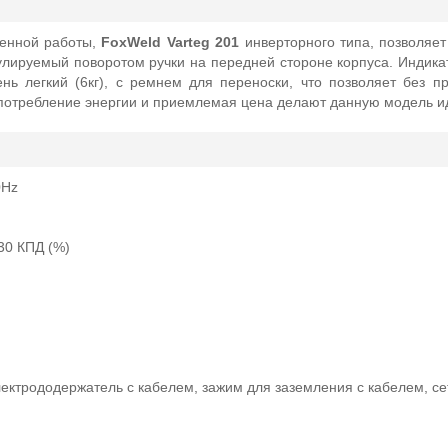
венной работы,
FoxWeld Varteg 201
инверторного типа, позволяет
гулируемый поворотом ручки на передней стороне корпуса. Индика
нь легкий (6кг), с ремнем для переноски, что позволяет без п
потребление энергии и приемлемая цена делают данную модель и
0Hz
 30 КПД (%)
лектрододержатель с кабелем, зажим для заземления с кабелем, се