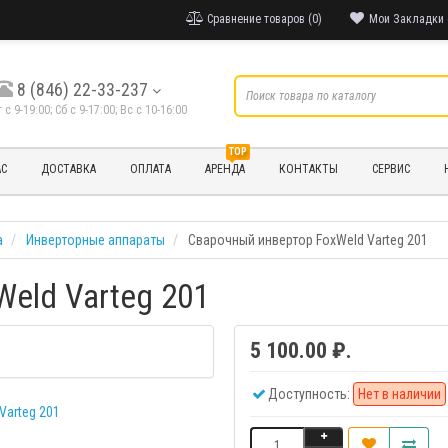
Сравнение товаров (0)
Мои Закладки 
8 (846) 22-33-237
т с 9-19:00; Cб с 9-17:00; Вс с 10-16:00
TOP
АС
ДОСТАВКА
ОПЛАТА
АРЕНДА
КОНТАКТЫ
СЕРВИС
а
Инверторные аппараты
Сварочный инвертор FoxWeld Varteg 201
eld Varteg 201
5 100.00 ₽.
Доступность:
Нет в наличии