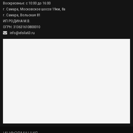
Воскресенье: с 10:00 до 16:00
г. Самара, Московское шоссе 19км, 8а
г. Самара, Вольская 81
ИП РОДИНА М.В.
ОГРН: 313631610800010
info@elsila63.ru