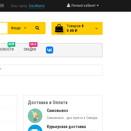
(0)
Личный кабинет
Ваш город:
Эль-Монте
Tоваров
0
Везде
0.00 ₽.
NEW
SALE
НОВОСТИ
СКИДКИ
"
Доставка и Оплата
Самовывоз
Самовывоз - два пункта в Самаре
Курьерская доставка