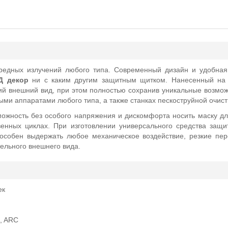
редных излучений любого типа. Современный дизайн и удобная
Д декор
ни с каким другим защитным щитком. Нанесенный на п
ий внешний вид, при этом полностью сохранив уникальные возмо
ыми аппаратами любого типа, а также станках пескоструйной очист
можность без особого напряжения и дискомфорта носить маску дл
енных циклах. При изготовлении универсального средства защ
особен выдержать любое механическое воздействие, резкие пер
тельного внешнего вида.
ек
, ARC