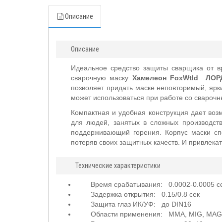
Описание
Описание
Идеальное средство защиты сварщика от в
сварочную маску
Хамелеон FoxWtld ЛОР
позволяет придать маске неповторимый, ярк
может использоваться при работе со сварочн
Компактная и удобная конструкция дает воз
для людей, занятых в сложных производств
поддерживающий горения. Корпус маски сп
потеряв своих защитных качеств. И привлека
Технические характеристики
Время срабатывания: 0.0002-0.0005 с
Задержка открытия: 0.15/0.8 сек
Защита глаз ИК/УФ: до DIN16
Области применения: MMA, MIG, MAG