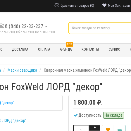
Сравнение товаров (0)
Мои Закладки 
8 (846) 22-33-237
т с 9-19:00; Cб с 9-17:00; Вс с 10-16:00
TOP
АС
ДОСТАВКА
ОПЛАТА
АРЕНДА
КОНТАКТЫ
СЕРВИС
а
Маски сварщика
Сварочная маска хамелеон FoxWeld ЛОРД "декор
он FoxWeld ЛОРД "декор"
1 800.00 ₽.
 "декор"
Доступность:
На складе