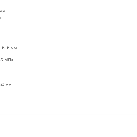
 мм
м
м
: 6+6 мм
55 МПа
660 мм