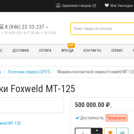
Сравнение товаров (0)
Мои Закладки 
8 (846) 22-33-237
т с 9-19:00; Cб с 9-17:00; Вс с 10-16:00
TOP
АС
ДОСТАВКА
ОПЛАТА
АРЕНДА
КОНТАКТЫ
СЕРВИС
а
Точечная сварка (SPOT)
Машина контактной сварки Foxweld МТ-12
ки Foxweld МТ-125
500 000.00 ₽.
Доступность:
Предзаказ