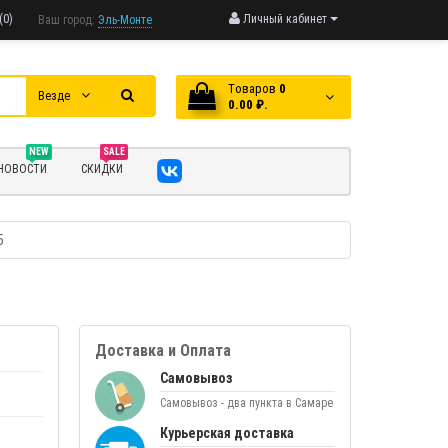
(0)
Личный кабинет
Ваш город:
Эль-Монте
Tоваров
0
Везде
0.00 ₽.
NEW
SALE
НОВОСТИ
СКИДКИ
5
Доставка и Оплата
Самовывоз
Самовывоз - два пункта в Самаре
Курьерская доставка