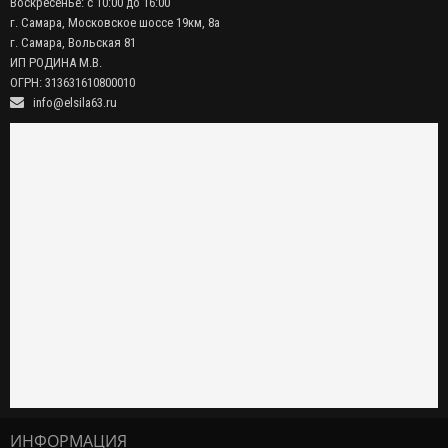
Воскресенье: с 10:00 до 16:00
г. Самара, Московское шоссе 19км, 8а
г. Самара, Вольская 81
ИП РОДИНА М.В.
ОГРН: 313631610800010
info@elsila63.ru
ИНФОРМАЦИЯ