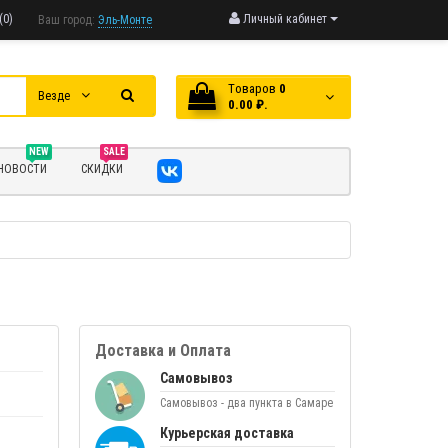
(0)
Личный кабинет
Ваш город:
Эль-Монте
Tоваров
0
Везде
0.00 ₽.
NEW
SALE
НОВОСТИ
СКИДКИ
Доставка и Оплата
Самовывоз
Самовывоз - два пункта в Самаре
Курьерская доставка