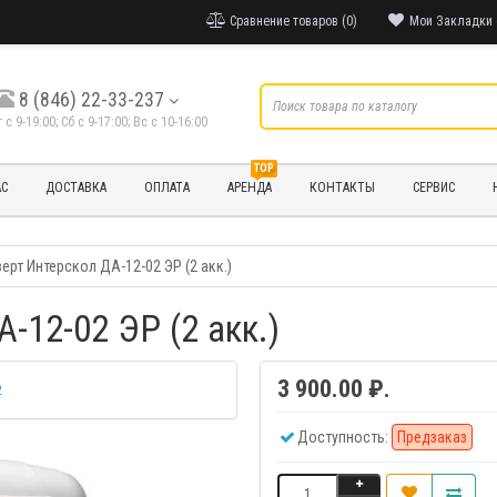
Сравнение товаров (0)
Мои Закладки 
8 (846) 22-33-237
т с 9-19:00; Cб с 9-17:00; Вс с 10-16:00
TOP
АС
ДОСТАВКА
ОПЛАТА
АРЕНДА
КОНТАКТЫ
СЕРВИС
ерт Интерскол ДА-12-02 ЭР (2 акк.)
-12-02 ЭР (2 акк.)
3 900.00 ₽.
2
Доступность:
Предзаказ