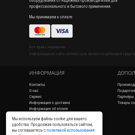
оборудования от надежных производителей для
профессионального и бытового применения.
Мы принимаем к оплате:
Все права защищены.
Информация на сайте elsila63.ru не является публичной оферто
ИНФОРМАЦИЯ
ДОПОЛ
Контакты
Производ
О нас
Подарочн
Сервис
Партнёры
Информация о доставке
Товары со
Информация об оплате
Пользовательское соглашение
Мы используем файлы cookie для вашего
Политика конфиденциальности
удобства. Продолжая пользоваться сайтом,
Возврат товара
вы соглашаетесь с
политикой использования
Аренда