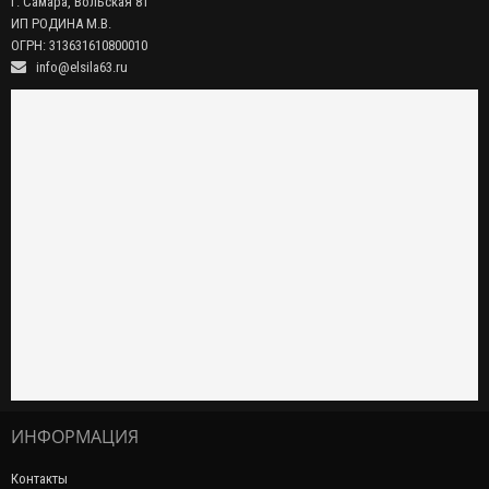
г. Самара, Вольская 81
ИП РОДИНА М.В.
ОГРН: 313631610800010
info@elsila63.ru
ИНФОРМАЦИЯ
Контакты