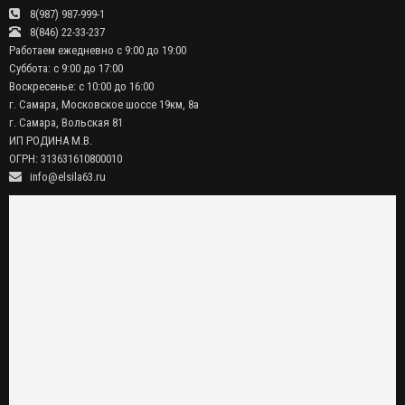
8(987) 987-999-1
8(846) 22-33-237
Работаем ежедневно с 9:00 до 19:00
Суббота: с 9:00 до 17:00
Воскресенье: с 10:00 до 16:00
г. Самара, Московское шоссе 19км, 8а
г. Самара, Вольская 81
ИП РОДИНА М.В.
ОГРН: 313631610800010
info@elsila63.ru