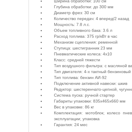
Ширина обработки: 100 см
Глубина обработки: до 300 мм
Диаметр фрез: 30 см
Количество передач: 4 вперед/2 назад
Мощность: 7.8 л.с.
Объем топливного бака: 3.6 л
Расход топлива: 375 гр/кВт в час
Механизм сцепления: ременной
Ступица: шестигранник 23 мм
Пневматические колеса: 4х10
Класс: средней тяжести
Тип воздушного фильтра: с масляной в
Тип двигателя: 4-х тактный бензиновый
Тип топлива: бензин АИ-92
Подключение активной навески: шкив
Редуктор: шестеренчато-цепной, чугун
Система пуска: ручной стартер
Габариты упаковки: 835х465х660 мм
Вес в упаковке: 86 кг
Комплектация: мотоблок; колесо пне
эксплуатации; упаковка
Гарантия: 24 мес