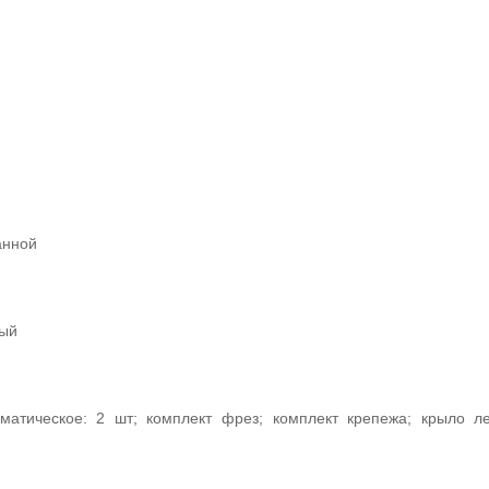
анной
ный
вматическое: 2 шт; комплект фрез; комплект крепежа; крыло л