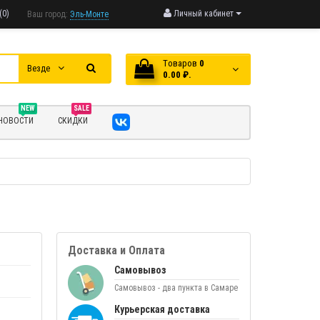
(0)
Личный кабинет
Ваш город:
Эль-Монте
Tоваров
0
Везде
0.00 ₽.
NEW
SALE
НОВОСТИ
СКИДКИ
Доставка и Оплата
Самовывоз
Самовывоз - два пункта в Самаре
Курьерская доставка