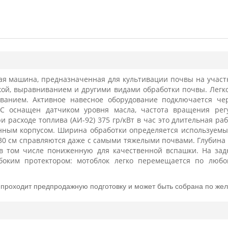
ная машина, предназначенная для культивации почвы на участ
кой, выравниванием и другими видами обработки почвы. Легко 
ванием. Активное навесное оборудование подключается че
С оснащен датчиком уровня масла, частота вращения рег
и расходе топлива (АИ-92) 375 гр/кВт в час это длительная р
ным корпусом. Ширина обработки определяется используемым
30 см справляются даже с самыми тяжелыми почвами. Глубина 
 в том числе пониженную для качественной вспашки. На зад
убоким протектором: мотоблок легко перемещается по люб
проходит предпродажную подготовку и может быть собрана по жел