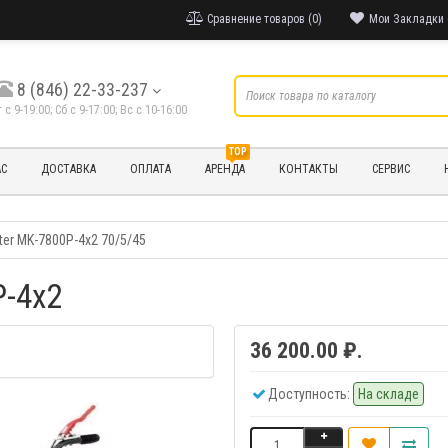
Сравнение товаров (0)
Мои Закладки 
8 (846) 22-33-237
т с 9-19:00; Cб с 9-17:00; Вс с 10-16:00
TOP
АС
ДОСТАВКА
ОПЛАТА
АРЕНДА
КОНТАКТЫ
СЕРВИС
er MK-7800Р-4х2 70/5/45
Р-4х2
36 200.00 ₽.
Доступность:
На складе