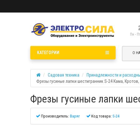
Пн - П
КАТЕГОРИИ
О Н
Садовая техника
Принадлежности и расходн
Фрезы гусиные лапки шестигранник S-24 Кама, Кротов, H
Фрезы гусиные лапки шест
Производитель:
Варяг
Код товара:
S-24