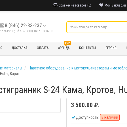
Сравнение товаров (0)
Мои Закладки 
8 (846) 22-33-237
т с 9-19:00; Cб с 9-17:00; Вс с 10-16:00
TOP
АС
ДОСТАВКА
ОПЛАТА
АРЕНДА
КОНТАКТЫ
СЕРВИС
ые материалы
Навесное оборудование к мотокультиваторам и мотобл
uter, Варяг
игранник S-24 Кама, Кротов, Hu
3 500.00 ₽.
Доступность:
В наличии