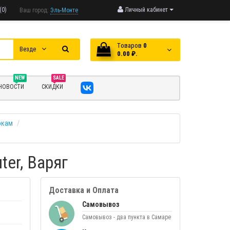
(0)
Личный кабинет
Ваш город:
Эль-Монте
Tоваров
0
Везде
0.00 ₽.
NEW
SALE
НОВОСТИ
СКИДКИ
окам
ter, Варяг
Доставка и Оплата
Самовывоз
Самовывоз - два пункта в Самаре