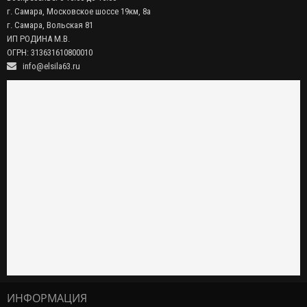
г. Самара, Московское шоссе 19км, 8а
г. Самара, Вольская 81
ИП РОДИНА М.В.
ОГРН: 313631610800010
info@elsila63.ru
ИНФОРМАЦИЯ